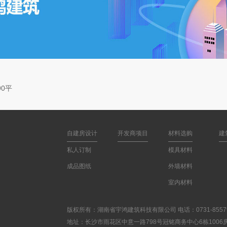
90平
自建房设计
开发商项目
材料选购
建
私人订制
模具材料
成品图纸
外墙材料
室内材料
版权所有：湖南省宇鸿建筑科技有限公司 电话：0731-85579
地址：长沙市雨花区中意一路798号冠铭商务中心6栋1006