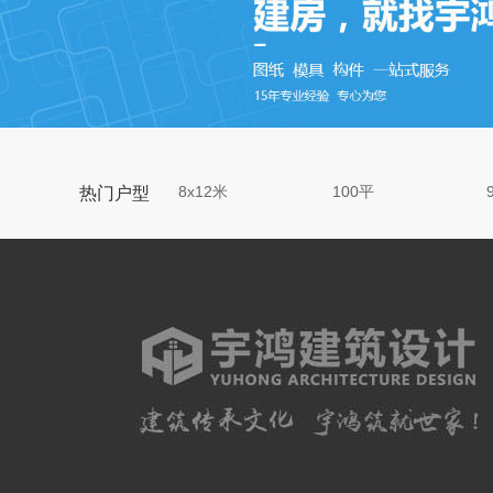
8x12米
100平
热门户型