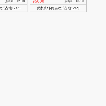
¥5000
点击量：12018
点击量：10750
欧式占地124平
爱家系列-两层欧式占地124平