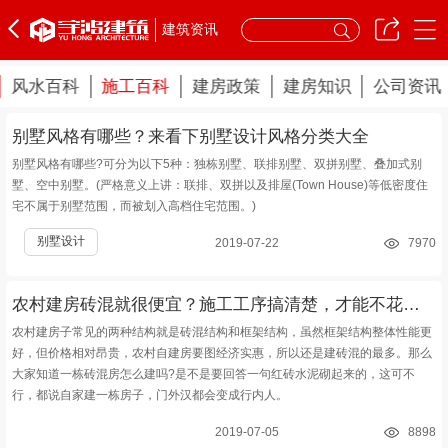
建筑资讯
风水百科
施工百科
建房政策
建房知识
公司资讯
别墅风格有哪些？来看下别墅设计风格分类大全
别墅风格有哪些?可分为以下5种：独栋别墅、联排别墅、双拼别墅、叠加式别
墅、空中别墅。(严格意义上讲：联排、双拼以及排屋(Town House)等低密度住
宅不属于别墅范围，而被划入高档住宅范围。)
别墅设计
2019-07-22
7970
农村建房砖混就很便宜？施工工序搞清楚，才能不花冤枉钱
农村建房子常见的两种结构就是砖混结构和框架结构，虽然框架结构整体性能更
好，但价格相对昂贵，农村自建房要图经济实惠，所以还是建砖混的最多。那么
大家知道一栋砖混房怎么建吗?是不是要回答一句红砖水泥砌起来的，这可不
行，都说自家建一栋房子，门外汉都会变成行内人。
2019-07-05
8898