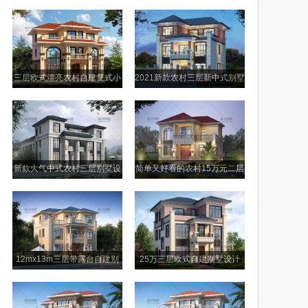
设计图
小别墅图纸
三层欧式漂亮农村自建复式小
2021新款农村三层新中式别墅
别墅设计图
设计图纸
新款大气中式农村三层别墅设
简单又好看的农村15万元二层
计图纸及效果图
别墅小楼设计图
12mx13m三层带露台自建别
25万三层欧式自建别墅设计
墅设计图纸
图，外观美观户型舒适