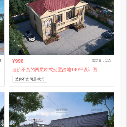
¥998
1
成交量：115
造价不贵的两层欧式别墅占地140平设计图..
造价不贵 两层 欧式