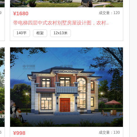
¥1680
9
成交量：120
带电梯四层中式农村别墅房屋设计图，农村..
140平
框架
12x13米
¥998
6
成交量：130