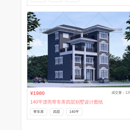
¥1980
成交量：12
140平漂亮带车库四层别墅设计图纸
带车库
四层
140平