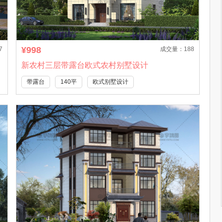
¥998
7
成交量：188
新农村三层带露台欧式农村别墅设计
带露台
140平
欧式别墅设计