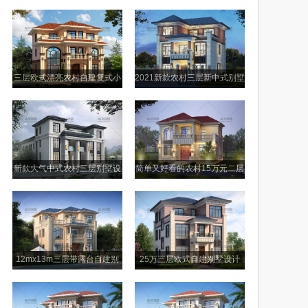
设计图
小别墅图纸
三层欧式漂亮农村自建复式小
2021新款农村三层新中式别墅
别墅设计图
设计图纸
新款大气中式农村三层别墅设
简单又好看的农村15万元二层
计图纸及效果图
别墅小楼设计图
12mx13m三层带露台自建别
25万三层欧式自建别墅设计
墅设计图纸
图，外观美观户型舒适