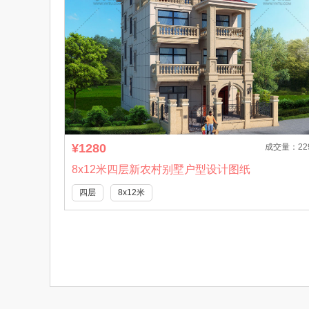
¥1280
成交量：22
8x12米四层新农村别墅户型设计图纸
四层
8x12米