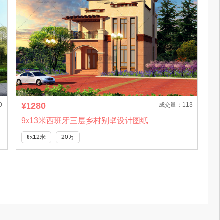
¥1280
9
成交量：113
9x13米西班牙三层乡村别墅设计图纸
8x12米
20万