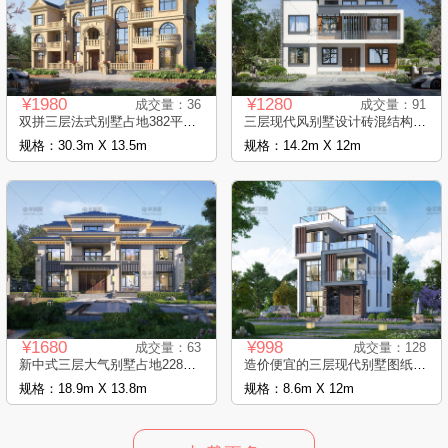
¥1980
¥1280
成交量：36
成交量：91
双拼三层法式别墅占地382平豪华大气的自..
三层现代风别墅设计砖混结构别墅设计图
规格：30.3m X 13.5m
规格：14.2m X 12m
¥1680
¥998
成交量：63
成交量：128
新中式三层大气别墅占地228平砖混结构
造价便宜的三层现代别墅图纸框架结构占地..
规格：18.9m X 13.8m
规格：8.6m X 12m