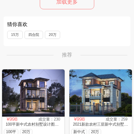
加载更多
猜你喜欢
15万
四合院
20万
推荐
¥998
¥998
成交量：230
成交量：259
100平新中式农村别墅设计图，三层造价才2..
2021新款农村三层新中式别墅设计图纸
100平
20万
新中式
20万