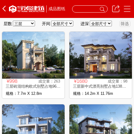
成品图纸
层数
开间
进深
筛选
¥998
¥1680
成交量：263
成交量：98
三层砖混结构欧式别墅占地96平自建别墅设..
三层新中式漂亮别墅占地138平自建别墅图..
规格：7.7m X 12.8m
规格：14.2m X 11.76m